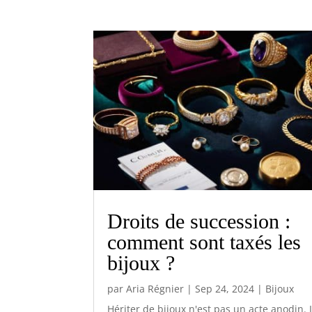
Droits de succession :
comment sont taxés les
bijoux ?
par
Aria Régnier
|
Sep 24, 2024
|
Bijoux
Hériter de bijoux n'est pas un acte anodin. I