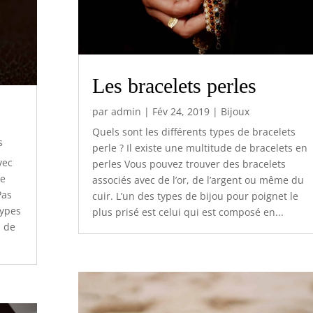
Les bracelets perles
par
admin
|
Fév 24, 2019
|
Bijoux
Quels sont les différents types de bracelets
s
perle ? Il existe une multitude de bracelets en
vec
perles Vous pouvez trouver des bracelets
se
associés avec de l’or, de l’argent ou même du
Pas
cuir. L’un des types de bijou pour poignet le
types
plus prisé est celui qui est composé en...
u de