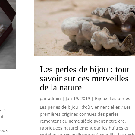
Les perles de bijou : tout
savoir sur ces merveilles
de la nature
par
admin
|
Jan 19, 2019
|
Bijoux
,
Les perles
Les perles de bijou : d’où viennent-elles ? Les
ais
premières origines connues des perles
nt
remontent au IIème siècle avant notre ère.
Fabriquées naturellement par les huîtres et
joux
certains autres mollusques à coquille, les perl