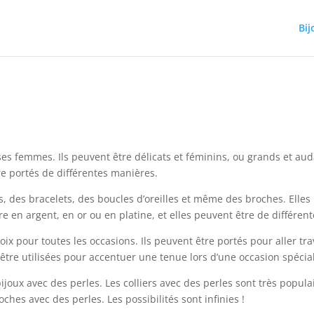
Bij
s femmes. Ils peuvent être délicats et féminins, ou grands et auda
re portés de différentes manières.
rs, des bracelets, des boucles d’oreilles et même des broches. Ell
re en argent, en or ou en platine, et elles peuvent être de différen
oix pour toutes les occasions. Ils peuvent être portés pour aller tr
 être utilisées pour accentuer une tenue lors d’une occasion spéc
joux avec des perles. Les colliers avec des perles sont très popula
hes avec des perles. Les possibilités sont infinies !