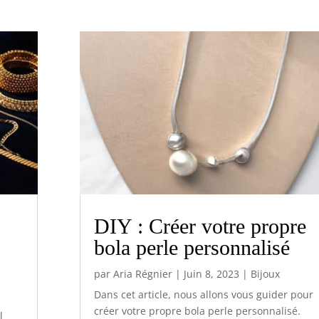
DIY : Créer votre propre
bola perle personnalisé
par
Aria Régnier
|
Juin 8, 2023
|
Bijoux
Dans cet article, nous allons vous guider pour
créer votre propre bola perle personnalisé.
l