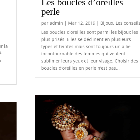
Les boucles d’oreilles
perle
par
admin
|
Mar 12, 2019
|
Bijoux
,
Les conseil
Les boucles d’oreilles sont parmi les bijoux les
plus prisés. Elles se déclinent en plusieurs
r la
types et teintes mais sont toujours un allié
é
incontournable des femmes qui veulent
a
sublimer leurs yeux et leur visage. Choisir des
boucles d’oreilles en perle n’est pas...