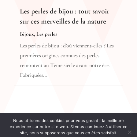
Les perles de bijou : tout savoir
sur ces merveilles de la nature
Bijoux
,
Les perles
Les perles de bijou : d’où viennent-elles ? Les
premières origines connues des perles
remontent au IIème siècle avant notre ère.
Fabriquées...
Nous utilisons des cookies pour vous garantir la meilleure
expérience sur notre site web. Si vous continuez à utiliser ce
Tous droits réservés - Bijoux-perles.net 2025 -
site, nous supposerons que vous en êtes satisfait.
Mentions Légales
-
Politique de confidentialité
-